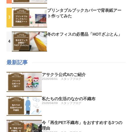
プリンタブルブックカバーで背表紙アー
ト作ってみた
冬のオフィスの必需品「HOTざぶとん」
最新記事
アサクラ公式Xのご紹介
2026/06/01
スタッフブログ
私たちの生活のなかの不織布
2026/04/09
スタッフブログ
今「再生PET不織布」をおすすめする3つの
理由