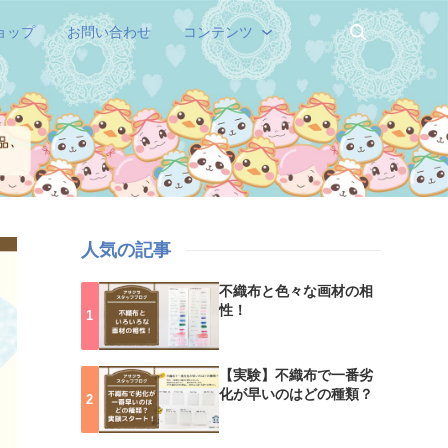
ョップ
お問い合わせ
コンテンツ
人気の記事
不織布と色々な画材の相
性！
【実験】不織布で一番劣
化が早いのはどの種類？