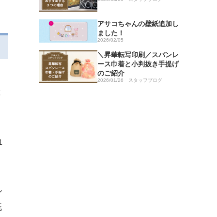
アサコちゃんの壁紙追加し
ました！
2026/02/05
＼昇華転写印刷／スパンレ
ース巾着と小判抜き手提げ
のご紹介
、
2026/01/26
スタッフブログ
と
、
負
ル
既