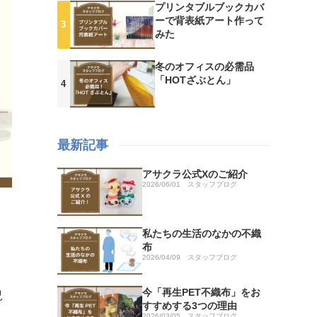
プリンタブルブックカバ
ーで背表紙アート作って
みた
冬のオフィスの必需品
「HOTざぶとん」
最新記事
アサクラ公式Xのご紹介
2026/06/01
スタッフブログ
私たちの生活のなかの不織
布
2026/04/09
スタッフブログ
今「再生PET不織布」をお
況
すすめする3つの理由
2026/03/05
スタッフブログ