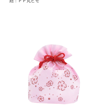
紐：ＰＰ丸ヒモ