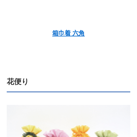
箱巾着 六角
花便り