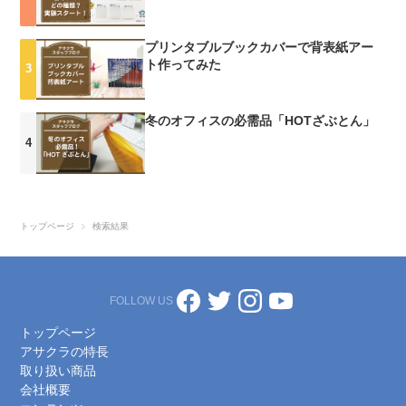
イロン不織布】ナイロンでできた不織布。染色をしたりする・吸水性
がある・しなやかで柔らかい手触り・表面は均一でなめらか 【ポリ
プリンタブルブックカバーで背表紙アー
エステル不織布】ポリエステルでできた不織布・吸水性がある・柔ら
ト作ってみた
かいが、少しパリッとした手触り・表面は均一でなめらか そして、
不織布と相性の良い画材、相性が悪い画材など調べるべく実際に描い
てみた結果！！！ ざっとこんな感じです不織布によって描き心地や
冬のオフィスの必需品「HOTざぶとん」
見え方も全然違います！描いた感じをそれぞれじっくり見てみましょ
う〜スプリトプ、ユニセル、ケミカルボンド、この３つで共通してい
るのは吸水性が無い事です水彩絵の具は３つとも描いている際に水を
弾いたり、通りぬけてしまったので、思った通りにいかず、相性が悪
かったですその他に描いてみて気づいた事 【スプリトップ（ポリプ
トップページ
検索結果
ロピレン不織布）】・表面が凸凹しているため、どの画材でもうまく
描けない。相性が良い画材を強いて言うならアクリル絵の具のベタ塗
り。凸凹に絵の具が入り、色がのせられる・描き心地は悪い。表面の
凸凹に画材が入らないため、どうしてもエンボスの柄が出てきてしま
FOLLOW US
う 【ユニセル】・表面がなめらかなので、描き心地はとても良い。
鉛筆や、ペン類はにじむことがなく、きれいに描ける・色鉛筆やクー
トップページ
ピーなどの油性画材で描くと不織布の繊維が少し目立ってムラができ
アサクラの特長
る。厚塗りをすれば特に目立たない・水彩絵の具は水が通りぬけてし
取り扱い商品
まうため、描きづらいが、乾いた後の濃淡が面白い 【ケミカルボン
会社概要