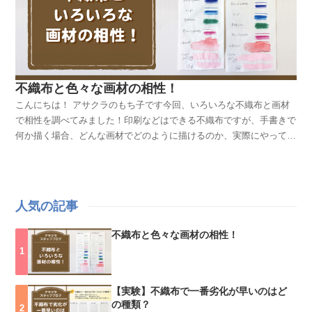
不織布と色々な画材の相性！
こんにちは！ アサクラのもち子です今回、いろいろな不織布と画材
で相性を調べてみました！印刷などはできる不織布ですが、手書きで
何か描く場合、どんな画材でどのように描けるのか、実際にやってみ
ました！ 以下の３点に注目して、それぞれの不織布の特徴を私なり
にまとめました！①吸水性があるか②手触り③表面の状態 【スプリ
トップ（ポリプロピレン不織布）】ポリプロピレンを原料とした連続
長繊維不織布。保温性、軽量性、熱加工性など、他の不織布にない特
人気の記事
性がある・水をはじく、吸水性は無い・柔らかい手触り・均一なエン
ボス加工で、表面はボコボコしている 【和紙調不織布(ユニセル)】
不織布と色々な画材の相性！
PETとPPの複合不織布・保湿、通気、透湿性がある。すごい水を吸
う感じではない・パリッとした手触り・表面がなめらかで、きれいに
印刷ができる 【ケミカルボンド不織布】PETを接着剤で固めた不織
布、厚みがある・吸水性は無い(水が繊維の隙間を通り抜けてしま
【実験】不織布で一番劣化が早いのはど
の種類？
う)・少しごわごわした手触り ・厚みがあり、しっかりしている 【ナ