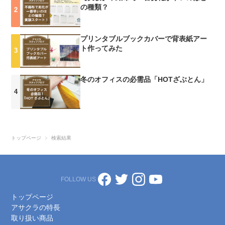
の種類？
いた袋です。長年使っている椅子の裏面。こんなところにも不織布が
使われていたんですね〜こうやって見ていくと、「こんなところ
も？！」という感じで、様々な場面で意外と使われていますよね。メ
プリンタブルブックカバーで背表紙アー
インの素材ではなくても、商品の一部になっているものもあったりし
ト作ってみた
て、私たちの日常の中にそっと溶け込んでいたりしました！「ところ
で不織布って紙じゃないの？」と思われている方が多いかと思います
が、紙ではなく、生地に近い存在です。 ですが不織布はその名の通
冬のオフィスの必需品「HOTざぶとん」
り、通常の生地と違って、糸を織って製造されていないので、断裁し
た場所から糸がほつれたりしません。余計な処理をせずに低コスト・
時短で作れるのがメリットなので、生産性が高いのも特徴のひとつで
す。日常の中で、ちょっとだけ身の回りの商品を覗いてみるとまだま
だ発見があるかもしれません！これからも、不織布が使われているも
トップページ
検索結果
のがあったらご報告していきたいと思います！以上、ぽろん🐶でし
た！※2020年の記事です
FOLLOW US
トップページ
アサクラの特長
取り扱い商品