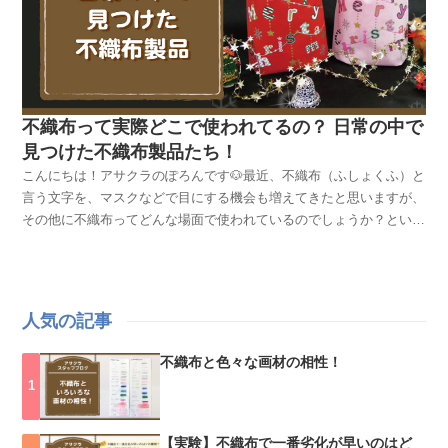
不織布って実際どこで使われてるの？ 日常の中で
見つけた不織布製品たち！
こんにちは！アサクラのぽろんです🐶最近、不織布（ふしょくふ）と
言う文字を、マスクなどで目にする機会も増えてきたと思いますが、
その他に不織布ってどんな場面で使われているのでしょうか？という
ことで、今日は、私の日常の中で見つけた不織布商品をご紹介してい
きたいと思います！まずは、普段お弁当入れに使っている保冷バッグ
続きまして、コートやスーツを購入した時によく目にする、ガーメン
トbag。不織布は通気性もよく、汚れやほこりをガードするのに最適
人気の記事
です。レストランで配られた子供用不織布製前掛け。犬のキャラクタ
ーが印刷されていてかわいいですね！食べこぼし用に下の方にポケッ
不織布と色々な画材の相性！
トが付いていました！これからの季節にピッタリ！ラッピング用の巾
着！印刷がカラフルで受け取った時にワクワクしますよね☆お正月の
おせちのお重箱を包む不織布製の風呂敷も見かけますね。しっとり華
やか〜🌸寒くなってきたので最近ふとんを購入。ふとんが収納されて
【実験】不織布で一番劣化が早いのはど