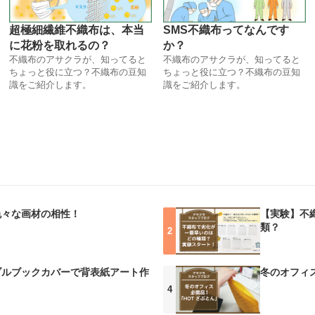
超極細繊維不織布は、本当
SMS不織布ってなんです
に花粉を取れるの？
か？
不織布のアサクラが、知ってると
不織布のアサクラが、知ってると
ちょっと役に立つ？不織布の豆知
ちょっと役に立つ？不織布の豆知
識をご紹介します。
識をご紹介します。
色々な画材の相性！
【実験】不
類？
ブルブックカバーで背表紙アート作
冬のオフィ