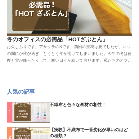
冬のオフィスの必需品「HOTざぶとん」
お久しぶりです。アサクラのSです。前回の投稿は夏でしたが、いつ
の間にか秋が過ぎ、とうとう年が明けてしまいました。今年の冬は何
度も雪が降ったりして、寒い日々が続いております。私たちのオフィ
スでは、廊下に繋がる扉を開けるとキンキンに冷やされた空気が室内
に流れ込み、その度にぶるっと震え上がっていました。冷え性の私は
そんな真冬の日々を過ごすのが苦痛で仕方なかったのですが、あるも
のを使ってそれが改善されました！！今回はその画期的商品をご紹介
人気の記事
したいと思います！その名も...HOTざぶとん Ecoとっても地味シン
プルな見た目なのですが、かなり使える商品なんです！！さっそく使
不織布と色々な画材の相性！
い方をご紹介しますね！ジッパーが付いていて、開けると中にクッシ
ョン材が入っています。この中に使い捨てカイロを入れます。ジッパ
ーを止めて、椅子の上にセットします。そしてその上に座るとこんな
感じになります。あぁ〜あったかい。。。お尻を温めると全身も温か
【実験】不織布で一番劣化が早いのはど
の種類？
くなって冷え知らずです！もう手放せません。今回は特別に、私のオ