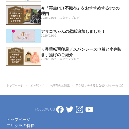
今「再生PET不織布」をおすすめする3つの
理由
2026/03/05
スタッフブログ
アサコちゃんの壁紙追加しました！
2026/02/05
＼昇華転写印刷／スパンレース巾着と小判抜
き手提げのご紹介
2026/01/26
スタッフブログ
トップページ
コンテンツ
不織布の豆知識
アク取りをするとなぜヘルシーなのか？
FOLLOW US
トップページ
アサクラの特長