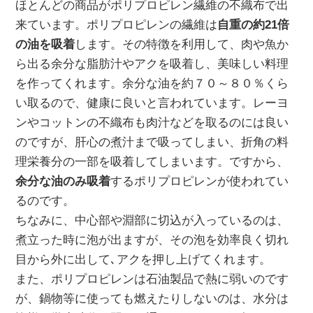
ほとんどの商品がポリプロピレン繊維の不織布で出
来ています。ポリプロピレンの繊維は
自重の約21倍
の油を吸着
します。その特徴を利用して、肉や魚か
ら出る余分な脂肪汁やアクを吸着し、美味しい料理
を作ってくれます。余分な油を約７０～８０％くら
い取るので、健康に良いと言われています。レーヨ
ンやコットンの不織布も肉汁などを取るのには良い
のですが、肝心の煮汁まで吸ってしまい、折角の料
理栄養分の一部を吸着してしまいます。ですから、
余分な油のみ吸着
するポリプロピレンが使われてい
るのです。
ちなみに、中心部や淵部に切込が入っているのは、
煮立った時に泡が出ますが、その泡を効率良く切れ
目から外に出して､アクを押し上げてくれます。
また、ポリプロピレンは石油製品で熱に弱いのです
が、鍋物等に使っても燃えたりしないのは、水分は